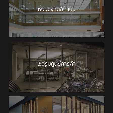
หน่วยงานสถาบัน
โชว์รูมศูนย์การค้า