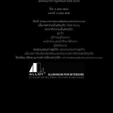
เขตยานนาวา กรุงเทพมหานคร 10120
โทร. 0-2683-4900
แฟกซ์. 0-2683-4949
อีเมล์: alloycustomercare@alloysolutions.asia
นโยบายความเป็นส่วนตัว:
PDPA Policy
ประกาศความเป็นส่วนตัว:
ลูกค้า
คู่ค้าและผู้รับเหมา
พนักงาน และนักศึกษาฝึกงาน
ผู้สมัครงาน
จรรยาบรรณทางธุรกิจ:
จรรยาบรรณทางธุรกิจ
นโยบายการรับเรื่องร้องเรียนและแจ้งเบาะแสการฉ้อฉลหรือทุจริต
ร้องเรียน หรือพบเบาะแสการฉ้อฉล ทุจริต:
whistleblower@alloysolutions.asia