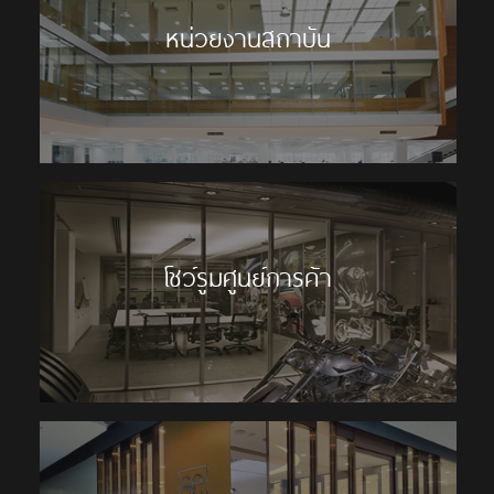
หน่วยงานสถาบัน
โชว์รูมศูนย์การค้า