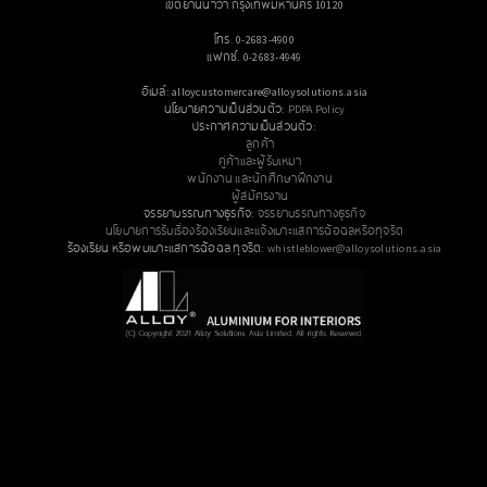
เขตยานนาวา กรุงเทพมหานคร 10120
โทร. 0-2683-4900
แฟกซ์. 0-2683-4949
อีเมล์: alloycustomercare@alloysolutions.asia
นโยบายความเป็นส่วนตัว:
PDPA Policy
ประกาศความเป็นส่วนตัว:
ลูกค้า
คู่ค้าและผู้รับเหมา
พนักงาน และนักศึกษาฝึกงาน
ผู้สมัครงาน
จรรยาบรรณทางธุรกิจ:
จรรยาบรรณทางธุรกิจ
นโยบายการรับเรื่องร้องเรียนและแจ้งเบาะแสการฉ้อฉลหรือทุจริต
ร้องเรียน หรือพบเบาะแสการฉ้อฉล ทุจริต:
whistleblower@alloysolutions.asia