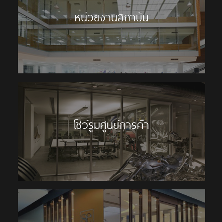
หน่วยงานสถาบัน
โชว์รูมศูนย์การค้า