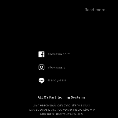
วอเทียร์ อาคาร Helix ภายใต้ Concept งาน “7 สี
Read more..
7 ศอก” ในงานจัดการแสดง “โชว์แก้บน”
alloyasia.co.th
alloyasia.ig
@alloy-asia
ALLOY Partitioning Systems
บริษัท อัลลอยโซลูชั่น เอเซีย จำกัด (สาขาพระราม 3)
905/7 ซอยพระราม 3 51 ถนนพระราม 3 แขวงบางโพงพาง
เขตยานนาวา กรุงเทพมหานคร 10120