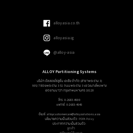
alloyasia.co.th
alloyasia.ig
@alloy-asia
ALLOY Partitioning Systems
บริษัท อัลลอยโซลูชั่น เอเซีย จำกัด (สาขาพระราม 3)
905/7 ซอยพระราม 3 51 ถนนพระราม 3 แขวงบางโพงพาง
เขตยานนาวา กรุงเทพมหานคร 10120
โทร. 0-2683-4900
แฟกซ์. 0-2683-4949
อีเมล์: alloycustomercare@alloysolutions.asia
นโยบายความเป็นส่วนตัว:
PDPA Policy
ประกาศความเป็นส่วนตัว:
ลูกค้า