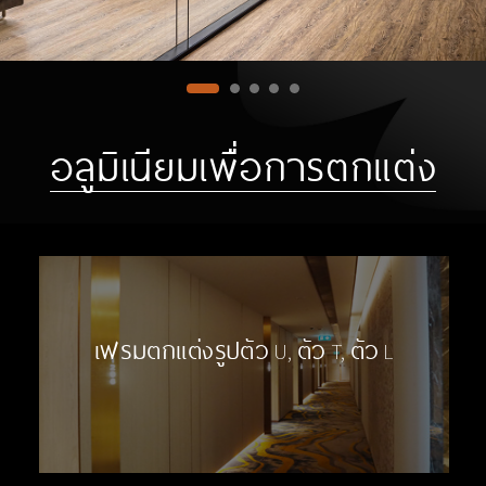
อลูมิเนียมเพื่อการตกแต่ง
เฟรมตกแต่งรูปตัว U, ตัว T, ตัว L