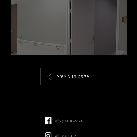
previous page
alloyasia.co.th
alloyasia.ig