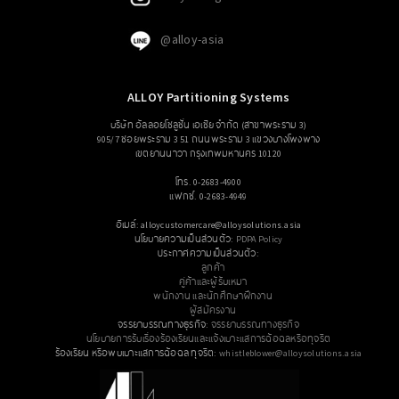
@alloy-asia
ALLOY Partitioning Systems
บริษัท อัลลอยโซลูชั่น เอเซีย จำกัด (สาขาพระราม 3)
905/7 ซอยพระราม 3 51 ถนนพระราม 3 แขวงบางโพงพาง
เขตยานนาวา กรุงเทพมหานคร 10120
โทร. 0-2683-4900
แฟกซ์. 0-2683-4949
อีเมล์: alloycustomercare@alloysolutions.asia
นโยบายความเป็นส่วนตัว:
PDPA Policy
ประกาศความเป็นส่วนตัว:
ลูกค้า
คู่ค้าและผู้รับเหมา
พนักงาน และนักศึกษาฝึกงาน
ผู้สมัครงาน
จรรยาบรรณทางธุรกิจ:
จรรยาบรรณทางธุรกิจ
นโยบายการรับเรื่องร้องเรียนและแจ้งเบาะแสการฉ้อฉลหรือทุจริต
ร้องเรียน หรือพบเบาะแสการฉ้อฉล ทุจริต:
whistleblower@alloysolutions.asia