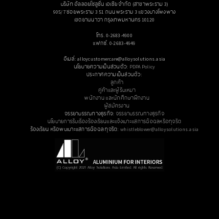
บริษัท อัลลอยโซลูชั่น เอเซีย จำกัด (สาขาพระราม 3)
905/7 ซอยพระราม 3 51 ถนนพระราม 3 แขวงบางโพงพาง
เขตยานนาวา กรุงเทพมหานคร 10120
โทร. 0-2683-4900
แฟกซ์. 0-2683-4949
อีเมล์: alloycustomercare@alloysolutions.asia
นโยบายความเป็นส่วนตัว:
PDPA Policy
ประกาศความเป็นส่วนตัว:
ลูกค้า
คู่ค้าและผู้รับเหมา
พนักงาน และนักศึกษาฝึกงาน
ผู้สมัครงาน
จรรยาบรรณทางธุรกิจ:
จรรยาบรรณทางธุรกิจ
นโยบายการรับเรื่องร้องเรียนและแจ้งเบาะแสการฉ้อฉลหรือทุจริต
ร้องเรียน หรือพบเบาะแสการฉ้อฉล ทุจริต:
whistleblower@alloysolutions.asia