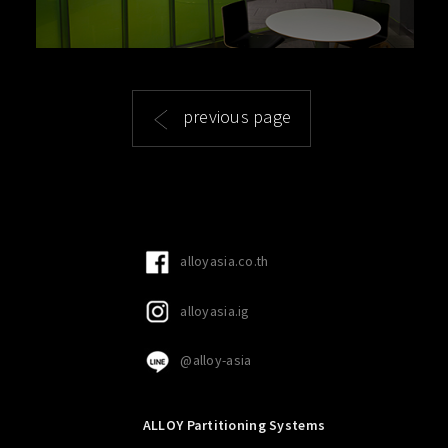
previous page
alloyasia.co.th
alloyasia.ig
@alloy-asia
ALLOY Partitioning Systems