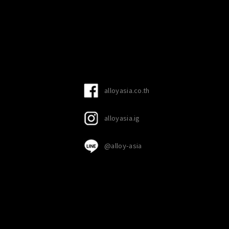
alloyasia.co.th
alloyasia.ig
@alloy-asia