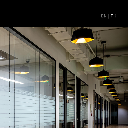
EN
|
TH