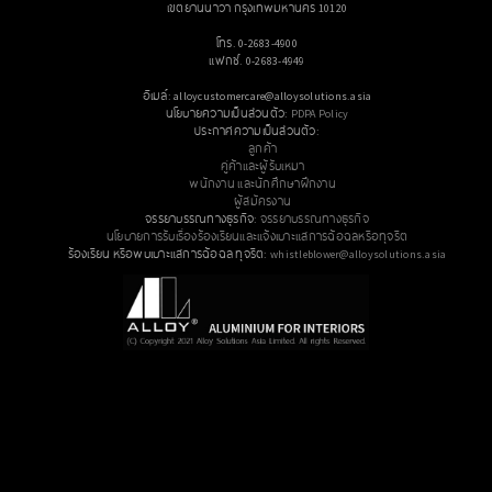
เขตยานนาวา กรุงเทพมหานคร 10120
โทร. 0-2683-4900
แฟกซ์. 0-2683-4949
อีเมล์: alloycustomercare@alloysolutions.asia
นโยบายความเป็นส่วนตัว:
PDPA Policy
ประกาศความเป็นส่วนตัว:
ลูกค้า
คู่ค้าและผู้รับเหมา
พนักงาน และนักศึกษาฝึกงาน
ผู้สมัครงาน
จรรยาบรรณทางธุรกิจ:
จรรยาบรรณทางธุรกิจ
นโยบายการรับเรื่องร้องเรียนและแจ้งเบาะแสการฉ้อฉลหรือทุจริต
ร้องเรียน หรือพบเบาะแสการฉ้อฉล ทุจริต:
whistleblower@alloysolutions.asia