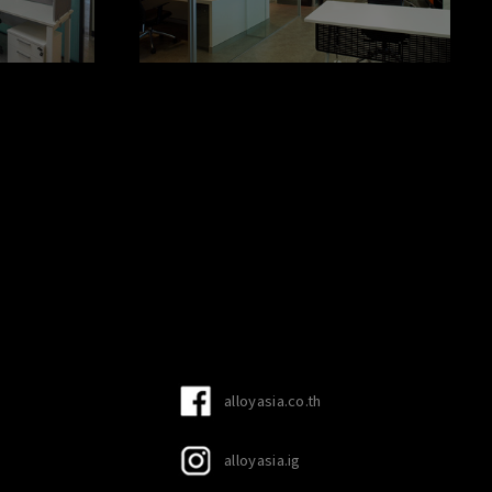
alloyasia.co.th
alloyasia.ig