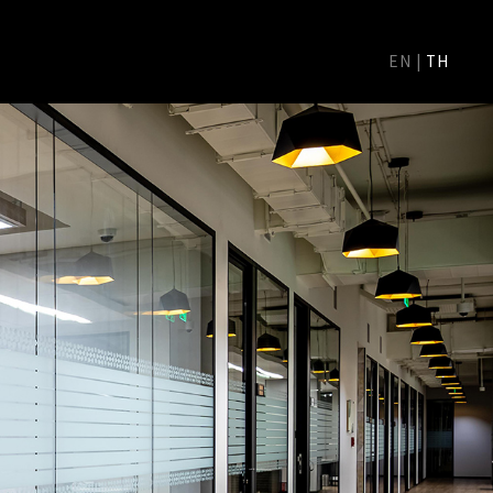
EN
|
TH