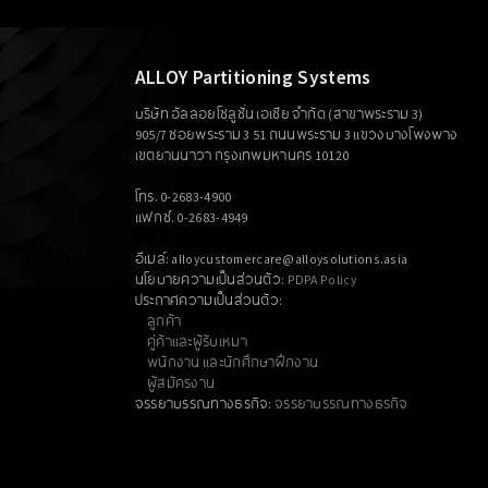
ALLOY Partitioning Systems
บริษัท อัลลอยโซลูชั่น เอเซีย จำกัด (สาขาพระราม 3)
905/7 ซอยพระราม 3 51 ถนนพระราม 3 แขวงบางโพงพาง
เขตยานนาวา กรุงเทพมหานคร 10120
โทร. 0-2683-4900
แฟกซ์. 0-2683-4949
อีเมล์: alloycustomercare@alloysolutions.asia
นโยบายความเป็นส่วนตัว:
PDPA Policy
ประกาศความเป็นส่วนตัว:
ลูกค้า
คู่ค้าและผู้รับเหมา
พนักงาน และนักศึกษาฝึกงาน
ผู้สมัครงาน
จรรยาบรรณทางธุรกิจ:
จรรยาบรรณทางธุรกิจ
นโยบายการรับเรื่องร้องเรียนและแจ้งเบาะแสการฉ้อฉลหรือทุจ
ร้องเรียน หรือพบเบาะแสการฉ้อฉล ทุจริต:
whistleblower@alloysolutions.asia