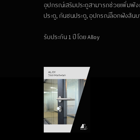
อุปกรณ์เสริมประตูสามารถช่วยเพิ่มฟัง
ประตู, กันชนประตู, อุปกรณ์ล็อกฝังสันบ
รับประกัน 1 ปี โดย Alloy