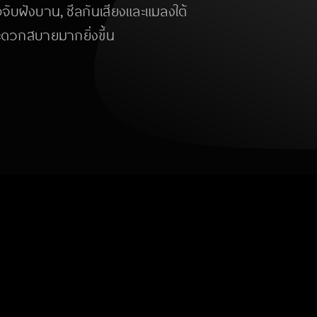
ับฝังบาน, ซีลกันเสียงและแมลงใต้
สะดวกสบายมากยิ่งขี้น