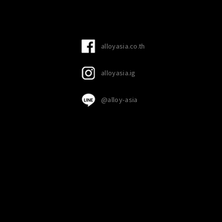
alloyasia.co.th
alloyasia.ig
@alloy-asia
ริต