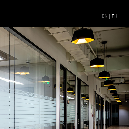
EN
|
TH