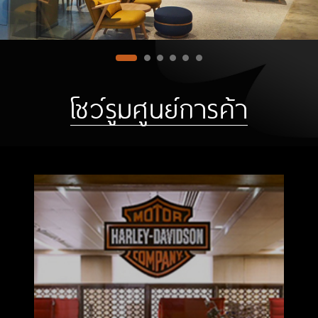
โชว์รูมศูนย์การค้า