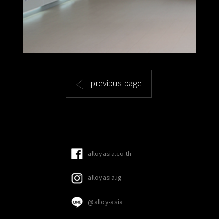
previous page
alloyasia.co.th
alloyasia.ig
@alloy-asia