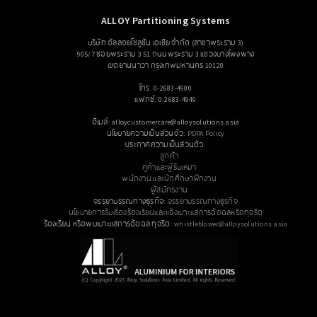
ALLOY Partitioning Systems
บริษัท อัลลอยโซลูชั่น เอเซีย จำกัด (สาขาพระราม 3)
905/7 ซอยพระราม 3 51 ถนนพระราม 3 แขวงบางโพงพาง
เขตยานนาวา กรุงเทพมหานคร 10120
โทร. 0-2683-4900
แฟกซ์. 0-2683-4949
อีเมล์: alloycustomercare@alloysolutions.asia
นโยบายความเป็นส่วนตัว:
PDPA Policy
ประกาศความเป็นส่วนตัว:
ลูกค้า
คู่ค้าและผู้รับเหมา
พนักงาน และนักศึกษาฝึกงาน
ผู้สมัครงาน
จรรยาบรรณทางธุรกิจ:
จรรยาบรรณทางธุรกิจ
นโยบายการรับเรื่องร้องเรียนและแจ้งเบาะแสการฉ้อฉลหรือทุจริต
ร้องเรียน หรือพบเบาะแสการฉ้อฉล ทุจริต:
whistleblower@alloysolutions.asia