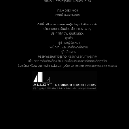
เขตยานนาวา กรุงเทพมหานคร 10120
โทร. 0-2683-4900
แฟกซ์. 0-2683-4949
อีเมล์: alloycustomercare@alloysolutions.asia
นโยบายความเป็นส่วนตัว:
PDPA Policy
ประกาศความเป็นส่วนตัว:
ลูกค้า
คู่ค้าและผู้รับเหมา
พนักงาน และนักศึกษาฝึกงาน
ผู้สมัครงาน
จรรยาบรรณทางธุรกิจ:
จรรยาบรรณทางธุรกิจ
นโยบายการรับเรื่องร้องเรียนและแจ้งเบาะแสการฉ้อฉลหรือทุจริต
ร้องเรียน หรือพบเบาะแสการฉ้อฉล ทุจริต:
whistleblower@alloysolutions.asia