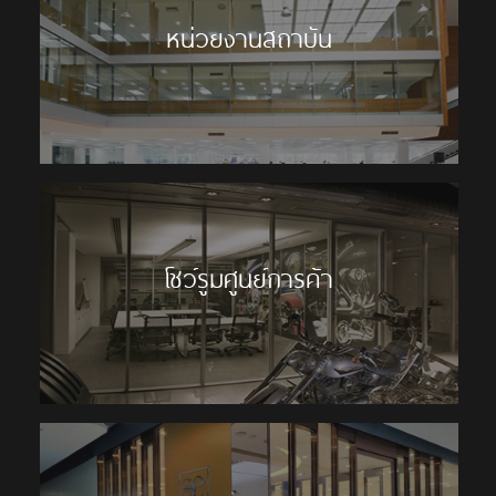
หน่วยงานสถาบัน
โชว์รูมศูนย์การค้า